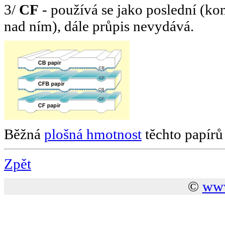
3/
CF
- používá se jako poslední (kon
nad ním), dále průpis nevydává.
Běžná
plošná hmotnost
těchto papírů
Zpět
©
www