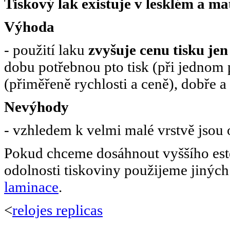
Tiskový lak existuje v lesklém a m
Výhoda
- použití laku
zvyšuje cenu tisku je
dobu potřebnou pto tisk (při jednom 
(přiměřeně rychlosti a ceně), dobře a
Nevýhody
- vzhledem k velmi malé vrstvě jsou
Pokud chceme dosáhnout vyššího est
odolnosti tiskoviny použijeme jinýc
laminace
.
<
relojes replicas