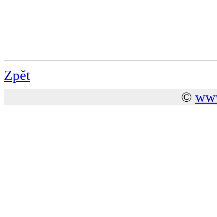
Zpět
©
www