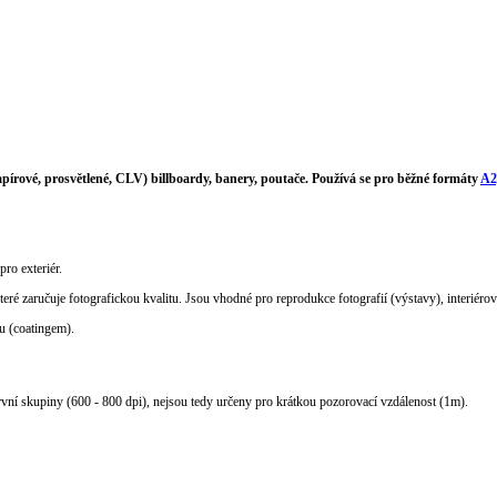
pírové, prosvětlené, CLV) billboardy, banery, poutače. Používá se pro běžné formáty
A2
pro exteriér.
teré zaručuje fotografickou kvalitu. Jsou vhodné pro reprodukce fotografií (výstavy), interiéro
u (coatingem).
rvní skupiny (600 - 800 dpi), nejsou tedy určeny pro krátkou pozorovací vzdálenost (1m).