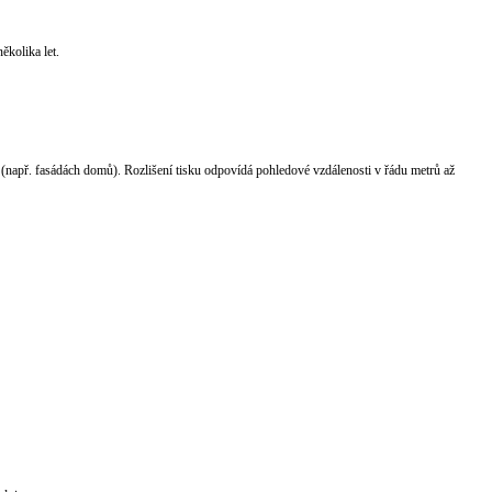
ěkolika let.
(např. fasádách domů). Rozlišení tisku odpovídá pohledové vzdálenosti v řádu metrů až