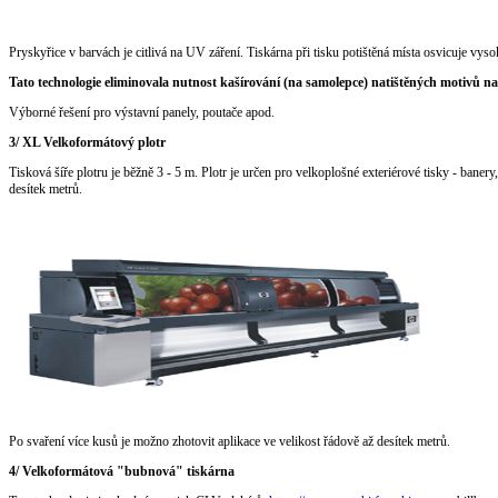
Pryskyřice v barvách je citlivá na UV záření. Tiskárna při tisku potištěná místa osvicuje vyso
Tato technologie eliminovala nutnost kašírování (na samolepce) natištěných motivů n
Výborné řešení pro výstavní panely, poutače apod.
3/ XL Velkoformátový plotr
Tisková šíře plotru je běžně 3 - 5 m. Plotr je určen pro velkoplošné exteriérové tisky - banery,
desítek metrů.
Po svaření více kusů je možno zhotovit aplikace ve velikost řádově až desítek metrů.
4/ Velkoformátová "bubnová" tiskárna