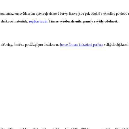
kou intenzitou světla a tím vytvrzuje tiskové barvy. Barvy jsou pak odolné v exteriéru po dobu n
a deskové materiály.
replica tudor
Tím se výroba zlevnila, panely zvýšily odolnost.
 síťoviny, které se používají pro instalace na
borse firmate imitazioni perfette
velkých objektech 