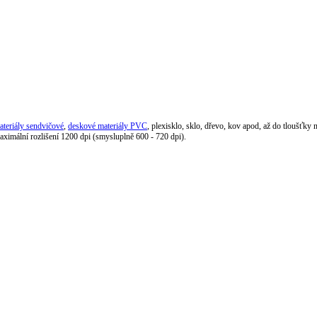
teriály sendvičové
,
deskové materiály PVC
, plexisklo, sklo, dřevo, kov apod, až do tloušťky 
ximální rozlišení 1200 dpi (smysluplně 600 - 720 dpi).