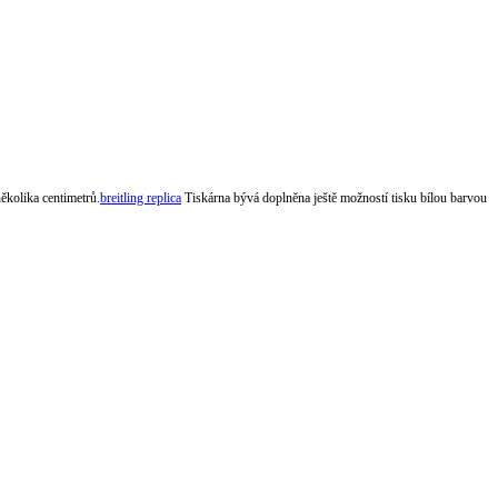
několika centimetrů.
breitling replica
Tiskárna bývá doplněna ještě možností tisku bílou barvou