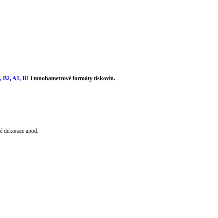
, B2, A1, B1
i mnohametrové formáty tiskovin.
vé dekorace apod.