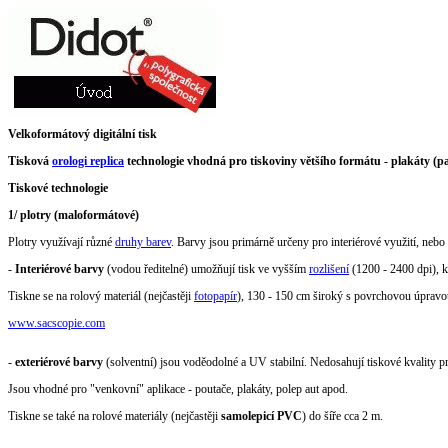
Velkoformátový digitální tisk
Tisková
orologi replica
technologie vhodná pro tiskoviny většího formátu - plakáty (pa
Tiskové technologie
1/ plotry (maloformátové)
Plotry využívají různé
druhy barev
. Barvy jsou primárně určeny pro interiérové využití, nebo 
-
Interiérové barvy
(vodou ředitelné) umožňují tisk ve vyšším
rozlišení
(1200 - 2400 dpi), k
Tiskne se na rolový materiál (nejčastěji
fotopapír
), 130 - 150 cm široký s povrchovou úpravo
www.sacscopie.com
-
exteriérové barvy
(solventní) jsou voděodolné a UV stabilní. Nedosahují tiskové kvality p
Jsou vhodné pro "venkovní" aplikace - poutače, plakáty, polep aut apod.
Tiskne se také na rolové materiály (nejčastěji
samolepicí PVC
) do šíře cca 2 m.