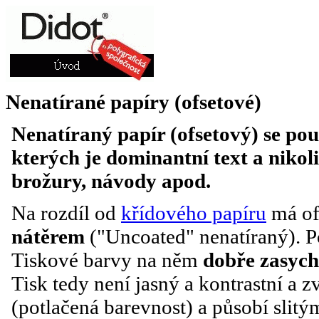
Nenatírané papíry (ofsetové)
Nenatíraný papír (ofsetový) se pou
kterých je dominantní text a nikoli
brožury, návody apod.
Na rozdíl od
křídového papíru
má of
nátěrem
("Uncoated" nenatíraný). Po
Tiskové barvy na něm
dobře zasych
Tisk tedy není jasný a kontrastní a 
(potlačená barevnost) a působí sli