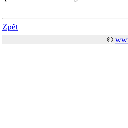
Zpět
©
www