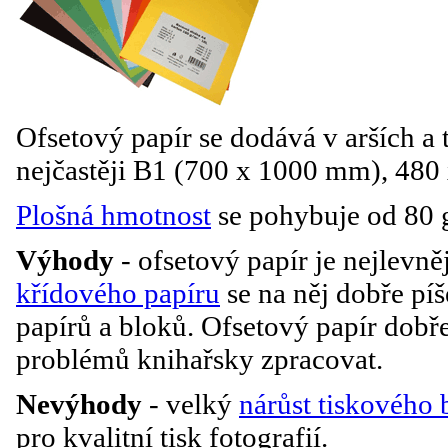
Ofsetový papír se dodává v arších a
nejčastěji B1 (700 x 1000 mm), 48
Plošná hmotnost
se pohybuje od 80 
Výhody
- ofsetový papír je nejlevně
křídového papíru
se na něj dobře pí
papírů a bloků. Ofsetový papír dobř
problémů knihařsky zpracovat.
Nevýhody
- velký
nárůst tiskového
pro kvalitní tisk fotografií.