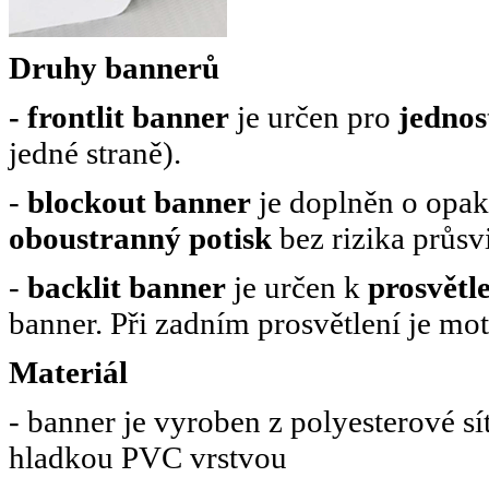
Druhy bannerů
- frontlit banner
je určen pro
jednos
jedné straně).
-
blockout banner
je doplněn o opa
oboustranný potisk
bez rizika průsvi
-
backlit banner
je určen k
prosvětl
banner. Při zadním prosvětlení je mot
Materiál
- banner je vyroben z polyesterové sí
hladkou PVC vrstvou