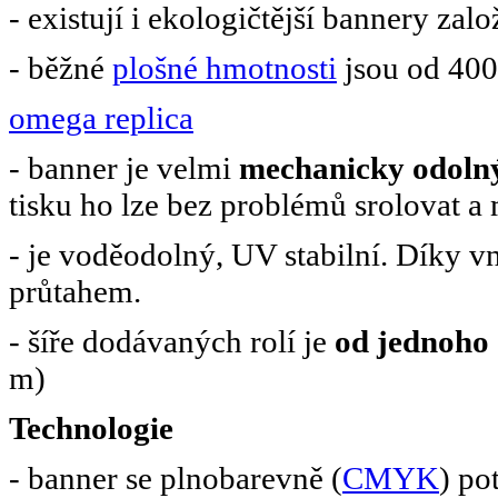
- existují i ekologičtější bannery za
- běžné
plošné hmotnosti
jsou od 400
omega replica
- banner je velmi
mechanicky odoln
tisku ho lze bez problémů srolovat a
- je voděodolný, UV stabilní. Díky vn
průtahem.
- šíře dodávaných rolí je
od jednoho 
m)
Technologie
- banner se plnobarevně (
CMYK
) po