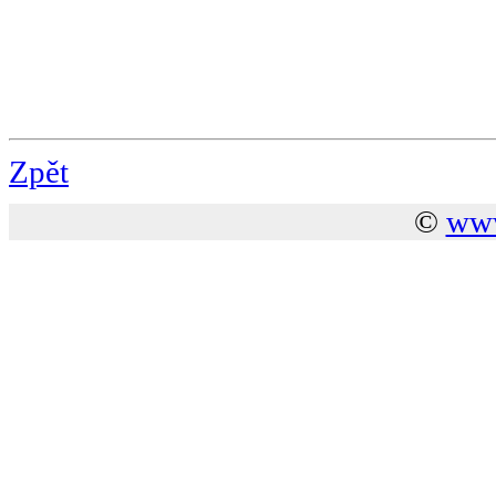
Zpět
©
www