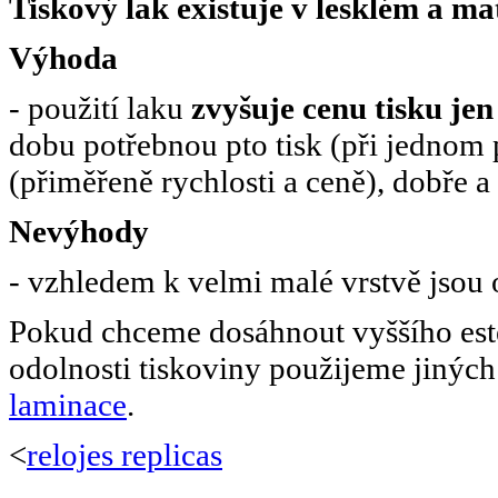
Tiskový lak existuje v lesklém a m
Výhoda
- použití laku
zvyšuje cenu tisku je
dobu potřebnou pto tisk (při jednom 
(přiměřeně rychlosti a ceně), dobře a
Nevýhody
- vzhledem k velmi malé vrstvě jsou
Pokud chceme dosáhnout vyššího est
odolnosti tiskoviny použijeme jinýc
laminace
.
<
relojes replicas